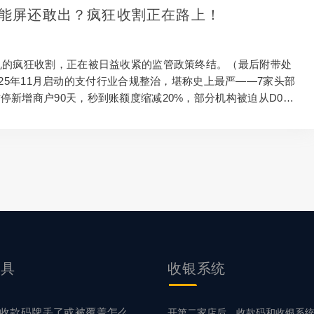
智能屏还敢出？疯狂收割正在路上！
机的疯狂收割，正在被日益收紧的监管政策终结。（最后附带处
25年11月启动的支付行业合规整治，堪称史上最严——7家头部
停新增商户90天，秒到账额度缩减20%，部分机构被迫从D0模
算；5家机具厂家被责令停业整顿，顶某熠因SN码造假、翻新机
违规，直接被取消生产资质，其关联的大量智能屏设备被全面关
门还针对性出台加码措施。 一场始于资本逐利、流于行业乱象
”正在悄然蔓延。2025年末爆发的支付行业风暴，揭开了智能屏P
羞布：...
工具
收银系统
收款码牌丢了或被覆盖怎么
开第二家店后，收款码和收银系