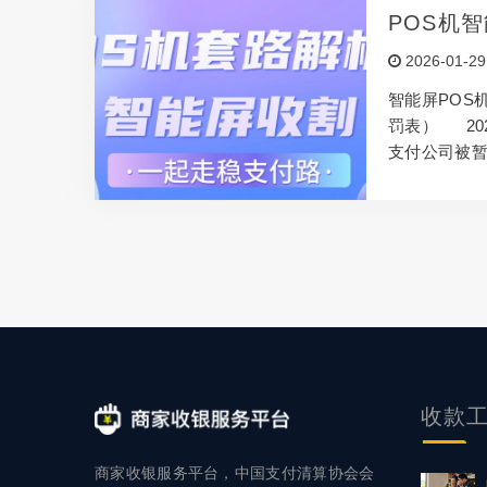
POS机
2026-01-29
智能屏POS
罚表） 20
支付公司被暂
式回归T1清
流通等严重
停。监管部
的“疯狂收割
oS机市场的遮
收款
商家收银服务平台，中国支付清算协会会