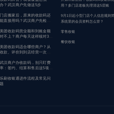
办？武汉商户先做这5步
用？多门店老板先理清这5层账
门店搬家后，原来的收款码还
9月1日起小型门店个人信息规则
能直接用吗？武汉商户先检查
系统里的会员资料怎么管？
这6项
美团收款码营业额和到账金额
零售收银
对不上？商户每天这样核对3本
账
餐饮收银
美团收款码适合哪些商户？从
收款、评价到到店经营一次讲
清
武汉商户办收款码，别只盯费
率：签约、结算和售后这5项先
核对
乐刷收银通进件流程及常见问
题