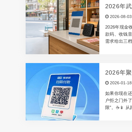
2026
金备付一
2026-08-03
2026年现
款码、收钱
需求给出三
2026
升营业额
2026-01-18
如果你现在
户拒之门外了
限”。☕📱
再是一个简
题。 一、支
来，微信、