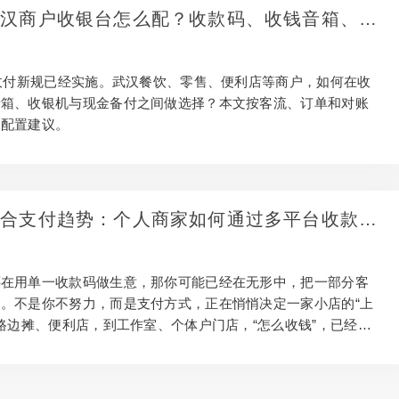
年武汉商户收银台怎么配？收款码、收钱音箱、现
次说清
金收付新规已经实施。武汉餐饮、零售、便利店等商户，如何在收
音箱、收银机与现金备付之间做选择？本文按客流、订单和对账
档配置建议。
年聚合支付趋势：个人商家如何通过多平台收款提
？
还在用单一收款码做生意，那你可能已经在无形中，把一部分客
。不是你不努力，而是支付方式，正在悄悄决定一家小店的“上
 从路边摊、便利店，到工作室、个体户门店，“怎么收钱”，已经不
单的技术问题，而是直接关系到效率、体验和现金流的经营问
付方式，正在重塑个人商家的经营方式过去，现金是王道；后
支付宝改变了一切；而现在，消费者已经习惯了多平台、多场