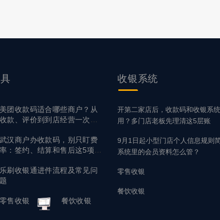
。 现实中你会发现 👇 有的顾客只用微信有的顾客更习惯支付宝
用云闪付、信用卡、数字钱包当顾客掏出手机却发现“你这不能
往就在那几秒钟里悄悄流失了 😅 2026年的一...
工具
收银系统
美团收款码适合哪些商户？从
开第二家店后，收款码和收银系
收款、评价到到店经营一次讲
用？多门店老板先理清这5层账
清
武汉商户办收款码，别只盯费
9月1日起小型门店个人信息规则
率：签约、结算和售后这5项先
系统里的会员资料怎么管？
核对
乐刷收银通进件流程及常见问
零售收银
题
餐饮收银
零售收银
餐饮收银