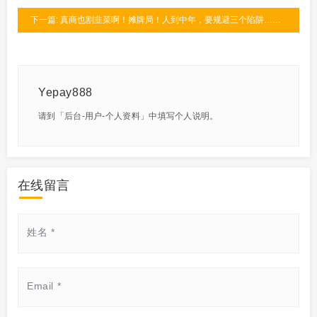
下一篇: 真商也割韭菜啊！摊牌局！人到中年，要规避三个陷阱……
Yepay888
请到「后台-用户-个人资料」中填写个人说明。
在线留言